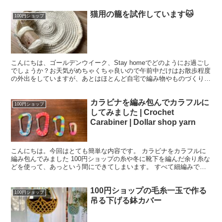
猫用の籠を試作しています🐱
100円ショップ
こんにちは、ゴールデンウイーク、Stay homeでどのようにお過ごし
でしょうか？お天気がめちゃくちゃ良いので午前中だけはお散歩程度
の外出をしていますが、あとはほとんど自宅で編み物やものづくりを
楽しんでいます。 今回は、猫用の籠を作っていま...
カラビナを編み包んでカラフルに
100円ショップ
してみました | Crochet
Carabiner | Dollar shop yarn
こんにちは。今回はとても簡単な内容です。 カラビナをカラフルに
編み包んでみました 100円ショップの糸や冬に靴下を編んだ余り糸な
どを使って、あっという間にできてしまいます。 すべて細編みで編
んで最初と最後は接着剤で固定しています。 今回使っ...
100円ショップの毛糸一玉で作る
100円ショップ
吊る下げる鉢カバー