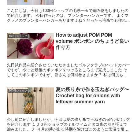
こんにちは、今日も100円ショップの毛糸一玉で編み物をしましたの
で紹介します。 今日作ったのは、プランターハンガーです。 よくマ
クラメのプランターハンガーありますよね？だったら毛糸でも作れ
る！と思い立ち試作を作ること３つ。ようやく形になりま...
How to adjust POM POM
100円ショップ
volume ポンポン のちょうど良い
作り方
先日試作品を紹介させていただきましたゴルフクラブのヘッドカバー
ですが、やっと最後のポンポンをつけるところまで完成しました そ
してこのポンポンですが、皆さんは何回巻きますか？ 私は何度もや
るもののいつもメモをしていなかったためにちょうど良い硬...
夏の残り糸で作る玉ねぎバッグ〜
100円ショップ
Crochet bag for onions with
leftover summer yarn
少し前に紹介しましたが、今回は夏の残り糸で玉ねぎの保存用バッグ
を紹介します １００円ショップのミルフィムとタコ糸の引き揃えで
編みました。３−４月の芽が出る時期を除けばこのように常温で吊る
して保存が可能です。玉ねぎが一列に入る太さに作ってみま...