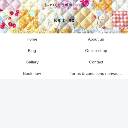
ものづくりラボ mono lab.
Keito-lab
Home
About us
Blog
Online-shop
Gallery
Contact
Book now
Terms & conditions / privacy policies