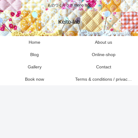
ものづくりラボ mono lab.
Keito-lab
Home
About us
Blog
Online-shop
Gallery
Contact
Book now
Terms & conditions / privacy policies