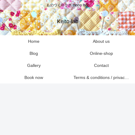
ものづくりラボ mono lab.
Keito-lab
Home
About us
Blog
Online-shop
Gallery
Contact
Book now
Terms & conditions / privacy policies