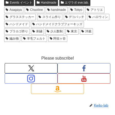
Events イベント
Handmade
エヴラボ eve.lab.
Asagaya
Chuoline
handmade
Tokyo
アトリエ
グラスステッカー
スライム作り
デコパッチ
ハロウィン
ハンドメイド
ハンドメイドクラブフォーキッズ
プラカゴ作り
刺繍
少人数制
東京
洋裁
編み物
羊毛フェルト
阿佐ヶ谷
Please subscribe!
Keito-lab