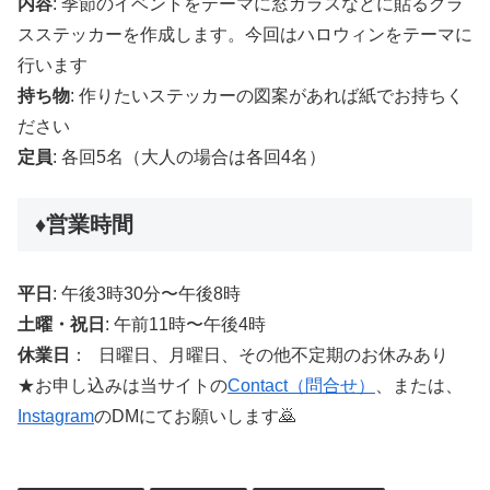
内容
: 季節のイベントをテーマに窓ガラスなどに貼るグラ
スステッカーを作成します。今回はハロウィンをテーマに
行います
持ち物
: 作りたいステッカーの図案があれば紙でお持ちく
ださい
定員
: 各回5名（大人の場合は各回4名）
♦︎営業時間
平日
: 午後3時30分〜午後8時
土曜・祝日
: 午前11時〜午後4時
休業日
： 日曜日、月曜日、その他不定期のお休みあり
★お申し込みは当サイトの
Contact（問合せ）
、または、
Instagram
のDMにてお願いします🙇