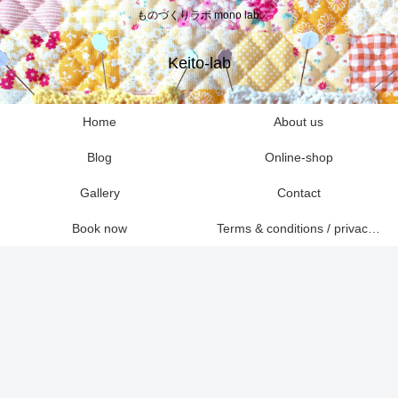
ものづくりラボ mono lab.
Keito-lab
Home
About us
Blog
Online-shop
Gallery
Contact
Book now
Terms & conditions / privacy policies