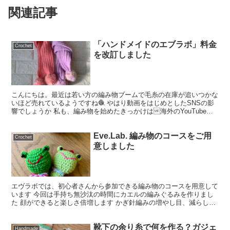
関連記事
「ハンドメイドのエブラボ」料金
Crochet
を改訂しました
こんにちは。最近は若い方の編み物ブームで毛糸の在庫が追いつかな
いほど売れているようですね🧶 やはり動画をはじめとしたSNSの影
響でしょうか 私も、編み物を始めたきっかけは海外のYouTubeで
編み物を文書や言葉で教えていたのをみてどハマり...
Eve.Lab. 編み物のコースをご用
Crochet
意しました
エヴラボでは、初心者さんから参加できる編み物のコースを用意して
います 今回は手持ち無沙汰の時間にカエルの編みぐるみを作りまし
た 顔ができると楽しさ倍増します かぎ針編みの増やし目、減らし
め、止め方なども体験できますのでおすすめの作品です 【...
靴下の余り糸で何を作る？ガジェ
Handmade