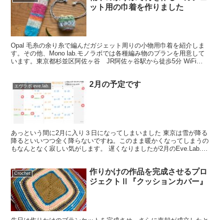
ット用の巾着を作りました
Opal 毛糸の余り糸で編んだガジェット周りの小物用巾着を紹介しま
す。その他、Mono lab.モノラボでは各種編み物のプランを用意して
います。東京都杉並区阿佐ヶ谷 JR阿佐ヶ谷駅から徒歩5分 WiFi完
備、飲食の持ち込み可能です
2月の予定です
エヴラボ eve.lab.
あっという間に2月に入り３日になってしまいました 東京は雪が降る
降るといいつつ全く降らないですね。このまま暖かくなってしまうの
もなんとなく寂しい気がします。 遅くなりましたが2月のEve.Lab.の
予定を共有します。予定の合うときがあれば是...
作りかけの作品を完成させるプロ
Crochet
ジェクトⅡ『クッションカバー』