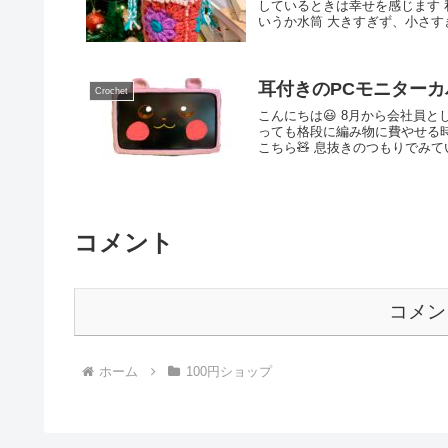
しているときは幸せを感じます 
いうか水筒 大きすぎず、小さすぎ
耳付きのPCモニター
Crochet
こんにちは😃 8月から会社員
っても格段に編み物に費やせる
こちら🧸 息抜きのつもりでみていたY
コメント
コメン
ホーム
100円ショップ