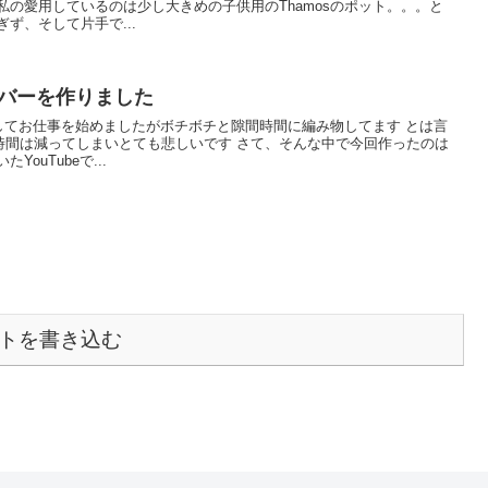
私の愛用しているのは少し大きめの子供用のThamosのポット。。。と
ず、そして片手で...
カバーを作りました
としてお仕事を始めましたがボチボチと隙間時間に編み物してます とは言
時間は減ってしまいとても悲しいです さて、そんな中で今回作ったのは
ouTubeで...
トを書き込む