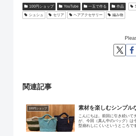
100円ショップ
YouTube
一玉で作る
作品
シュシュ
セリア
ヘアアクセサリー
編み物
Pleas
関連記事
素材を楽しむシンプル
100円ショップ
こんにちは。前回に引き続いて
が、今回（真ん中のバッグ）は
型崩れしにくいというところです。