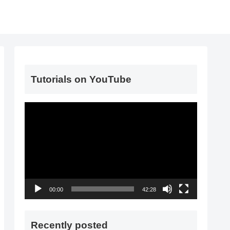
Tutorials on YouTube
動
画
プ
レ
ー
ヤ
00:00
42:28
ー
Recently posted