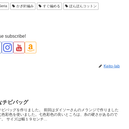
Seria
かぎ針編み
すぐ編める
ぽんぽんコットン
e subscribe!
Keito-lab
なチビバッグ
チビバッグを作りました。 前回はダイソーさんのメランジで作りました
七色彩色を使いました。七色彩色の良いところは、糸の硬さがあるので
 サイズは幅１９センチ...