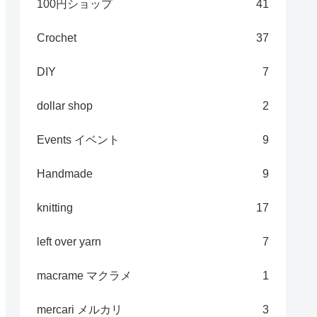
100円ショップ
41
Crochet
37
DIY
7
dollar shop
2
Events イベント
9
Handmade
9
knitting
17
left over yarn
7
macrame マクラメ
1
mercari メルカリ
3