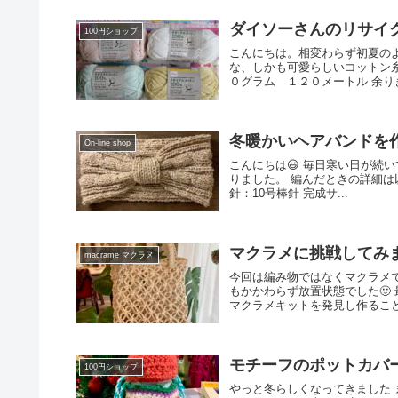
ダイソーさんのリサイ
100円ショップ
こんにちは。相変わらず初夏の
な、しかも可愛らしいコットン
０グラム １２０メートル 余りき
冬暖かいヘアバンドを
On-line shop
こんにちは😃 毎日寒い日が続
りました。 編んだときの詳細は以下の通
針：10号棒針 完成サ...
マクラメに挑戦してみ
macrame マクラメ
今回は編み物ではなくマクラメ
もかかわらず放置状態でした🙂
マクラメキットを発見し作ることに
モチーフのポットカバー Cro
100円ショップ
やっと冬らしくなってきました 