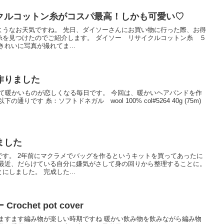
クルコットン糸がコスパ最高！しかも可愛い♡
ようなお天気ですね。 先日、ダイソーさんにお買い物に行った際、お得
糸を見つけたのでご紹介します。 ダイソー リサイクルコットン糸 ５
れいに写真が撮れてま...
作りました
いて暖かいものが恋しくなる毎日です。 今回は、暖かいヘアバンドを作
りです 糸：ソフトドネガル wool 100% col#5264 40g (75m)
ました
です。 2年前にマクラメでバッグを作るというキットを買ってあったに
 最近、だらけている自分に嫌気がさして身の回りから整理することに。
しました。 完成した...
chet pot cover
ますます編み物が楽しい時期ですね 暖かい飲み物を飲みながら編み物