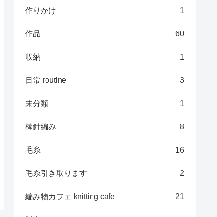
作りかけ
1
作品
60
収納
1
日常 routine
3
未分類
1
棒針編み
8
毛糸
16
毛糸引き取ります
2
編み物カフェ knitting cafe
21