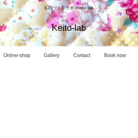
ものづくりラボ mono lab.
Keito-lab
Online-shop
Gallery
Contact
Book now