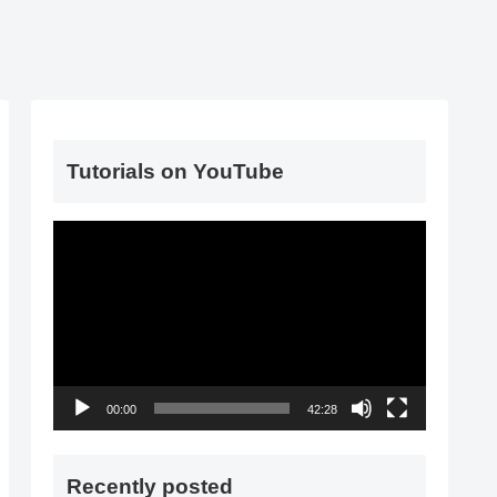
Tutorials on YouTube
動
画
プ
レ
ー
ヤ
00:00
42:28
ー
Recently posted