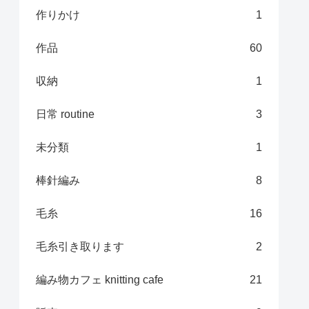
作りかけ
1
作品
60
収納
1
日常 routine
3
未分類
1
棒針編み
8
毛糸
16
毛糸引き取ります
2
編み物カフェ knitting cafe
21