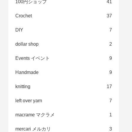
100円ショップ
41
Crochet
37
DIY
7
dollar shop
2
Events イベント
9
Handmade
9
knitting
17
left over yarn
7
macrame マクラメ
1
mercari メルカリ
3