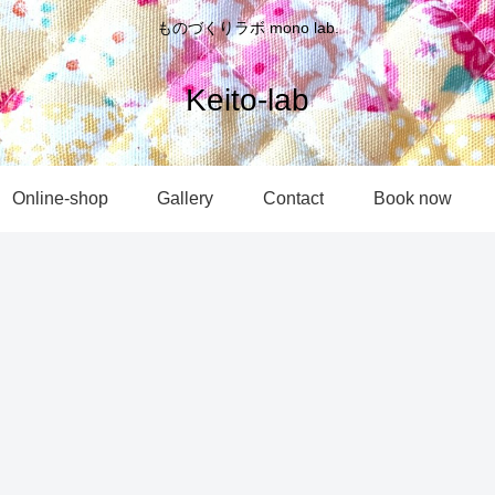
ものづくりラボ mono lab.
Keito-lab
Online-shop
Gallery
Contact
Book now