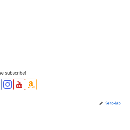
e subscribe!
Keito-lab