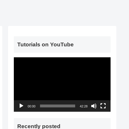
Tutorials on YouTube
動
画
プ
レ
ー
ヤ
00:00
42:28
ー
Recently posted