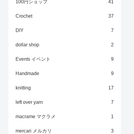
100円ショップ
41
Crochet
37
DIY
7
dollar shop
2
Events イベント
9
Handmade
9
knitting
17
left over yarn
7
macrame マクラメ
1
mercari メルカリ
3