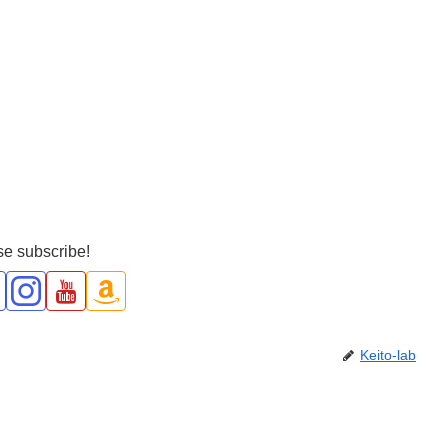
e subscribe!
Keito-lab