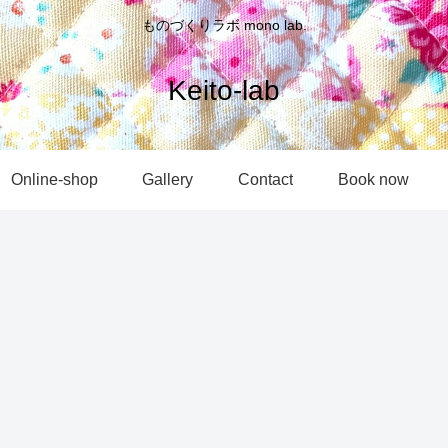
ものづくりラボ mono lab.
Keito-lab
Online-shop
Gallery
Contact
Book now