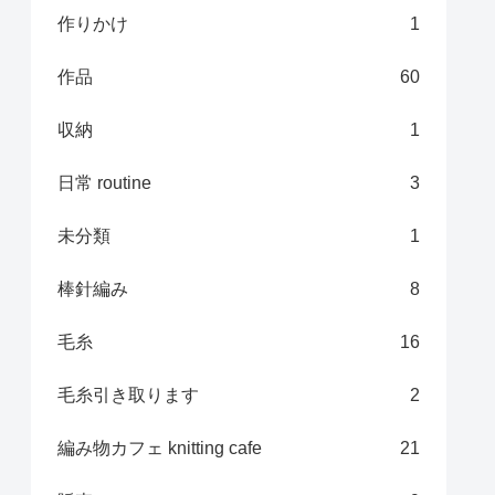
作りかけ
1
作品
60
収納
1
日常 routine
3
未分類
1
棒針編み
8
毛糸
16
毛糸引き取ります
2
編み物カフェ knitting cafe
21