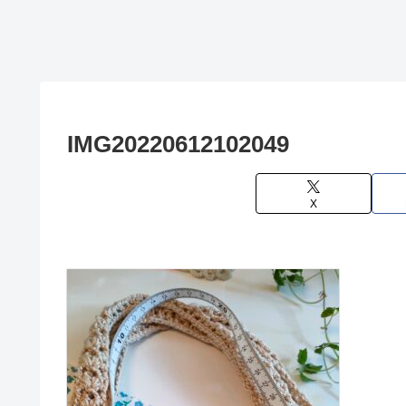
IMG20220612102049
X