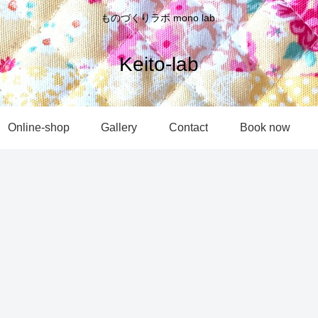
ものづくりラボ mono lab.
Keito-lab
Online-shop
Gallery
Contact
Book now