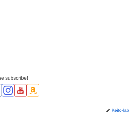
e subscribe!
Keito-lab