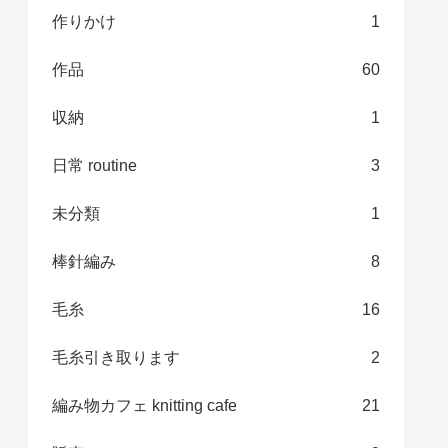
作りかけ
1
作品
60
収納
1
日常 routine
3
未分類
1
棒針編み
8
毛糸
16
毛糸引き取ります
2
編み物カフェ knitting cafe
21