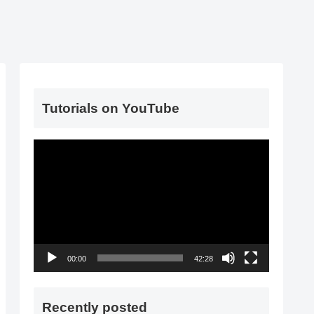
Tutorials on YouTube
動
画
プ
レ
ー
ヤ
00:00
42:28
ー
Recently posted