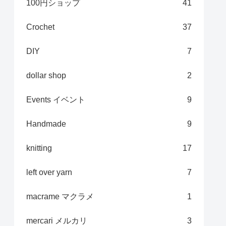
100円ショップ
41
Crochet
37
DIY
7
dollar shop
2
Events イベント
9
Handmade
9
knitting
17
left over yarn
7
macrame マクラメ
1
mercari メルカリ
3