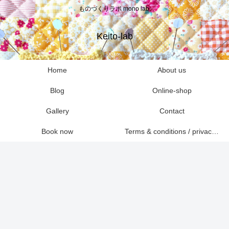
ものづくりラボ mono lab.
Keito-lab
Home
About us
Blog
Online-shop
Gallery
Contact
Book now
Terms & conditions / privacy policies