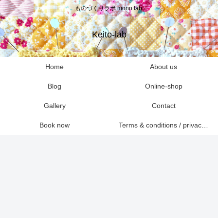
ものづくりラボ mono lab.
Keito-lab
Home
About us
Blog
Online-shop
Gallery
Contact
Book now
Terms & conditions / privacy policies