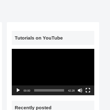
Tutorials on YouTube
動
画
プ
レ
ー
ヤ
00:00
42:28
ー
Recently posted