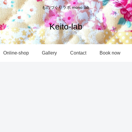
ものづくりラボ mono lab.
Keito-lab
Online-shop
Gallery
Contact
Book now