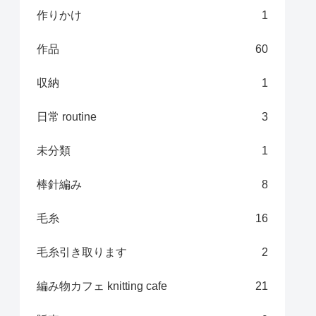
作りかけ
1
作品
60
収納
1
日常 routine
3
未分類
1
棒針編み
8
毛糸
16
毛糸引き取ります
2
編み物カフェ knitting cafe
21