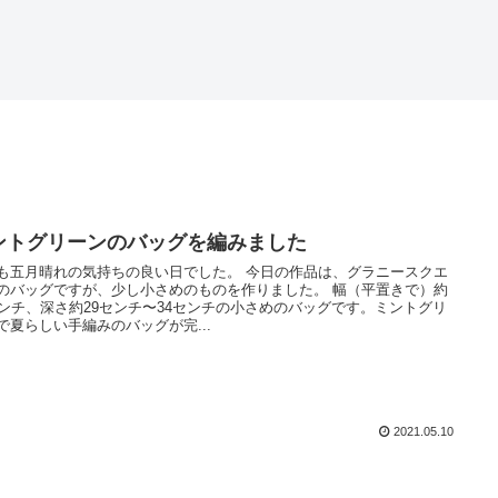
ントグリーンのバッグを編みました
も五月晴れの気持ちの良い日でした。 今日の作品は、グラニースクエ
のバッグですが、少し小さめのものを作りました。 幅（平置きで）約
センチ、深さ約29センチ〜34センチの小さめのバッグです。ミントグリ
で夏らしい手編みのバッグが完...
2021.05.10