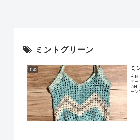
ミントグリーン
ミ
作品
今日
アー
28
ーン