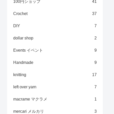
100円ショップ
41
Crochet
37
DIY
7
dollar shop
2
Events イベント
9
Handmade
9
knitting
17
left over yarn
7
macrame マクラメ
1
mercari メルカリ
3