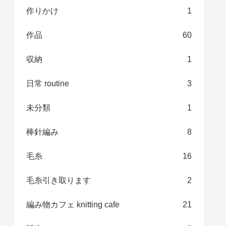
作りかけ
1
作品
60
収納
1
日常 routine
3
未分類
1
棒針編み
8
毛糸
16
毛糸引き取ります
2
編み物カフェ knitting cafe
21