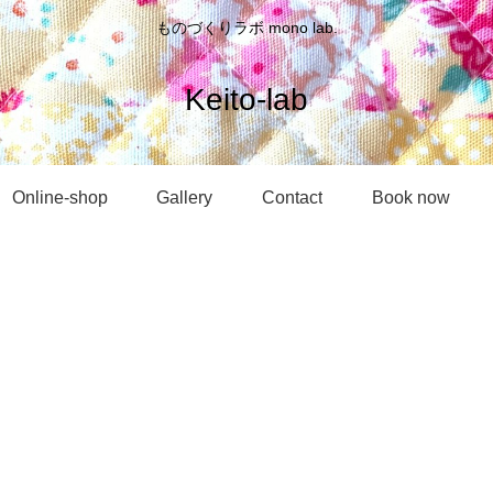
ものづくりラボ mono lab.
Keito-lab
Online-shop
Gallery
Contact
Book now