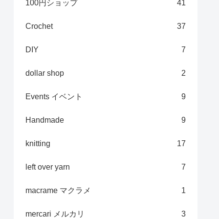
100円ショップ
41
Crochet
37
DIY
7
dollar shop
2
Events イベント
9
Handmade
9
knitting
17
left over yarn
7
macrame マクラメ
1
mercari メルカリ
3