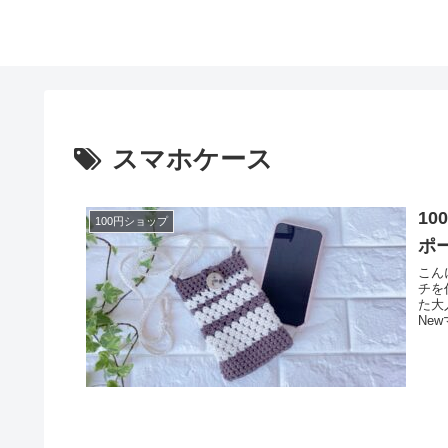
スマホケース
1
100円ショップ
ポ
こん
チを
た大
Ne