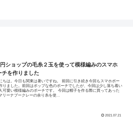
00円ショップの毛糸２玉を使って模様編みのスマホ
ーチを作りました
にちは。今日も関東は暑いですね。 前回に引き続き今回もスマホポー
作りました。前回はポップな色のポーチでしたが、今回は少し落ち着い
人可愛い模様編みのポーチです。 今回は帽子を作る際に買ってあった
wマリーナブークレーの余り糸を使...
2021.07.21