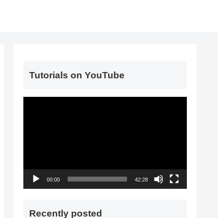
Tutorials on YouTube
動
画
プ
レ
ー
ヤ
00:00
42:28
ー
Recently posted